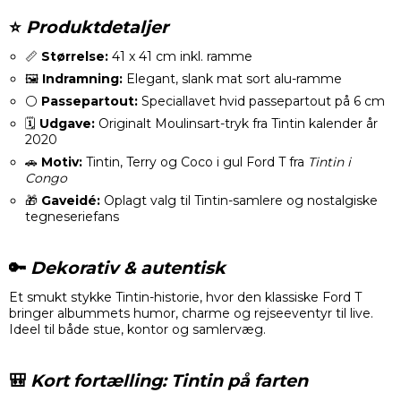
⭐
Produktdetaljer
📏
Størrelse:
41 x 41 cm inkl. ramme
🖼️
Indramning:
Elegant, slank mat sort alu-ramme
⚪
Passepartout:
Speciallavet hvid passepartout på 6 cm
🗓️
Udgave:
Originalt Moulinsart-tryk fra Tintin kalender år
2020
🚗
Motiv:
Tintin, Terry og Coco i gul Ford T fra
Tintin i
Congo
🎁
Gaveidé:
Oplagt valg til Tintin-samlere og nostalgiske
tegneseriefans
🔑
Dekorativ & autentisk
Et smukt stykke Tintin-historie, hvor den klassiske Ford T
bringer albummets humor, charme og rejseeventyr til live.
Ideel til både stue, kontor og samlervæg.
🎒
Kort fortælling: Tintin på farten