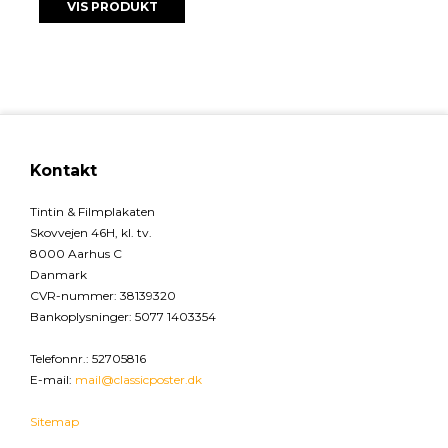
VIS PRODUKT
Kontakt
Tintin & Filmplakaten
Skovvejen 46H, kl. tv.
8000 Aarhus C
Danmark
CVR-nummer
:
38139320
Bankoplysninger
:
5077 1403354
Telefonnr.
:
52705816
E-mail
:
mail@classicposter.dk
Sitemap