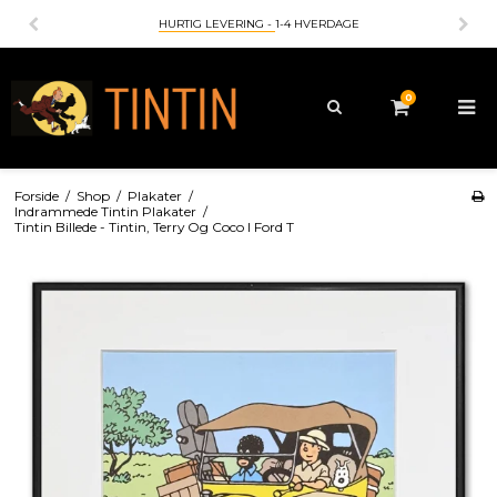
HURTIG LEVERING -
1-4 HVERDAGE
0
Forside
/
Shop
/
Plakater
/
Indrammede Tintin Plakater
/
Tintin Billede - Tintin, Terry Og Coco I Ford T