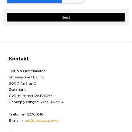
Send
Kontakt
Tintin & Filmplakaten
Skovvejen 46H, kl. tv.
8000 Aarhus C
Danmark
CVR-nummer
:
38139320
Bankoplysninger
:
5077 1403354
Telefonnr.
:
52705816
E-mail
:
mail@classicposter.dk