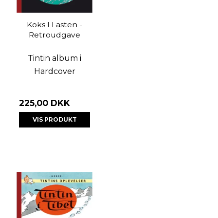
Koks I Lasten -
Retroudgave
Tintin album i
Hardcover
225,00 DKK
VIS PRODUKT