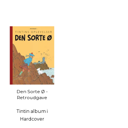
Den Sorte Ø -
Retroudgave
Tintin album i
Hardcover