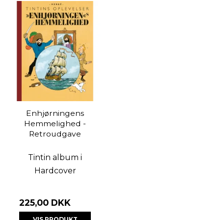
Enhjørningens
Hemmelighed -
Retroudgave
Tintin album i
Hardcover
225,00 DKK
VIS PRODUKT