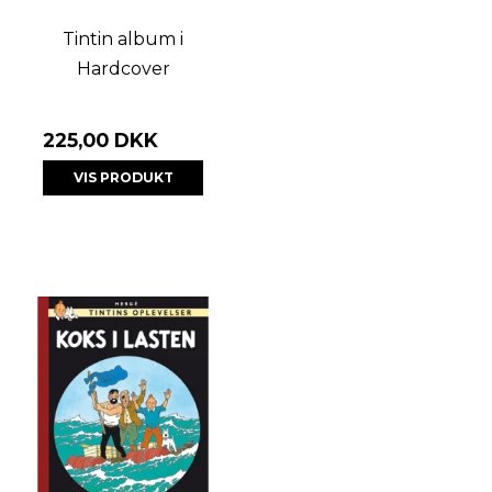
Tintin album i
Hardcover
225,00 DKK
VIS PRODUKT