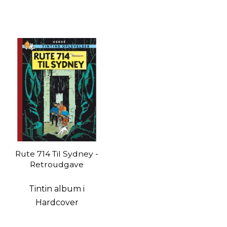
Rute 714 Til Sydney -
Retroudgave
Tintin album i
Hardcover