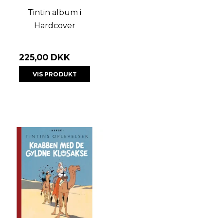
Tintin album i
Hardcover
225,00 DKK
VIS PRODUKT