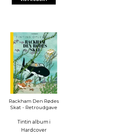
Rackham Den Rødes
Skat - Retroudgave
Tintin album i
Hardcover