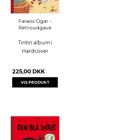
Faraos Cigar -
Retroudgave
Tintin album i
Hardcover
225,00 DKK
VIS PRODUKT