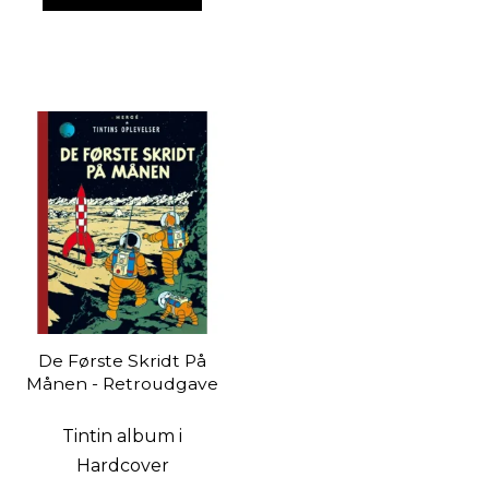
De Første Skridt På
Månen - Retroudgave
Tintin album i
Hardcover