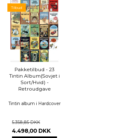
Tilbud
Pakketilbud - 23
Tintin Album(Sovjet i
Sort/Hvid) -
Retroudgave
Tintin album i Hardcover
5.358,85 DKK
4.498,00 DKK