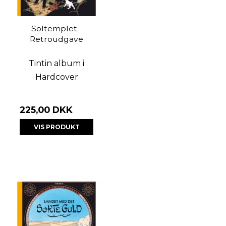
Soltemplet -
Retroudgave
Tintin album i
Hardcover
225,00 DKK
VIS PRODUKT