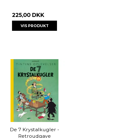
225,00 DKK
VIS PRODUKT
De 7 Krystalkugler -
Retroudgave