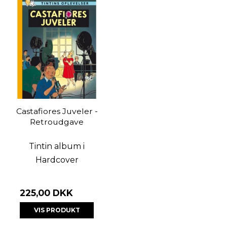
Castafiores Juveler -
Retroudgave
Tintin album i
Hardcover
225,00 DKK
VIS PRODUKT