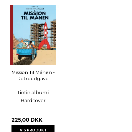
Mission Til Månen -
Retroudgave
Tintin album i
Hardcover
225,00 DKK
VIS PRODUKT