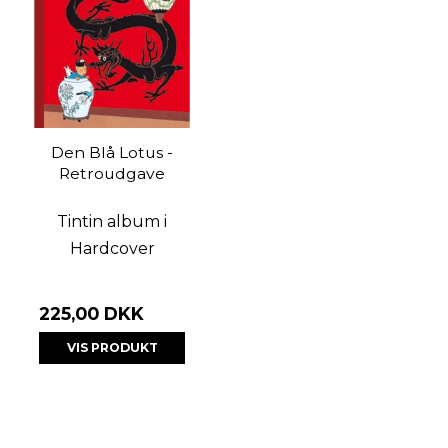
Den Blå Lotus -
Retroudgave
Tintin album i
Hardcover
225,00 DKK
VIS PRODUKT