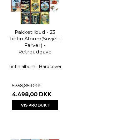
Pakketilbud - 23
Tintin Album(Sovjet i
Farver) -
Retroudgave
Tintin album i Hardcover
5.358,85 DKK
4.498,00 DKK
VIS PRODUKT