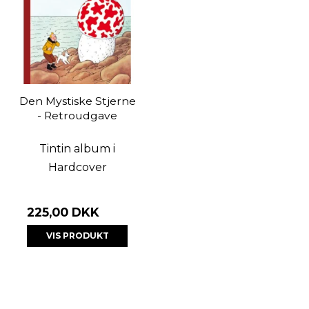
Den Mystiske Stjerne
- Retroudgave
Tintin album i
Hardcover
225,00 DKK
VIS PRODUKT