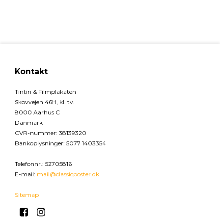
Kontakt
Tintin & Filmplakaten
Skovvejen 46H, kl. tv.
8000 Aarhus C
Danmark
CVR-nummer
:
38139320
Bankoplysninger
:
5077 1403354
Telefonnr.
:
52705816
E-mail
:
mail@classicposter.dk
Sitemap