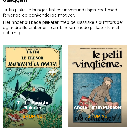
væggen
Tintin plakater bringer
Tintin
s univers ind i hjemmet med
farverige og genkendelige motiver.
Her finder du både plakater med de klassiske albumforsider
og andre illustrationer – samt indrammede plakater klar til
ophæng.
Tintin Forside
Andre Tintin Plakater
Plakater
SHOP NU
SHOP NU