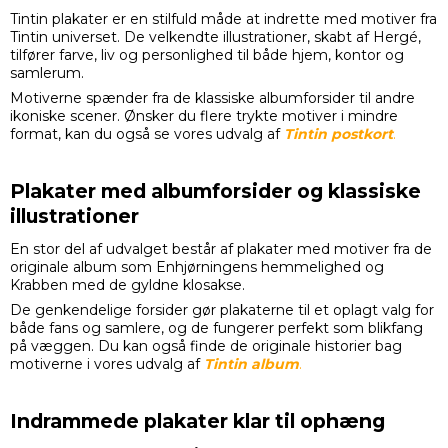
Tintin plakater er en stilfuld måde at indrette med motiver fra
Tintin universet. De velkendte illustrationer, skabt af
Hergé
,
tilfører farve, liv og personlighed til både hjem, kontor og
samlerum.
Motiverne spænder fra de klassiske albumforsider til andre
ikoniske scener. Ønsker du flere trykte motiver i mindre
format, kan du også se vores udvalg af
Tintin postkort
.
Plakater med albumforsider og klassiske
illustrationer
En stor del af udvalget består af plakater med motiver fra de
originale album som
Enhjørningens hemmelighed
og
Krabben med de gyldne klosakse
.
De genkendelige forsider gør plakaterne til et oplagt valg for
både fans og samlere, og de fungerer perfekt som blikfang
på væggen. Du kan også finde de originale historier bag
motiverne i vores udvalg af
Tintin album
.
Indrammede plakater klar til ophæng