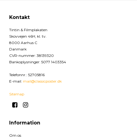
Kontakt
Tintin & Filmplakaten
Skovvejen 46H, kl. tv.
8000 Aarhus C
Danmark
CVR-nummer
:
38139320
Bankoplysninger
:
5077 1403354
Telefonnr.
:
52705816
E-mail
:
mail@classicposter.dk
Sitemap
Information
Om os