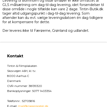
Levering til Bornholm og visse småøer er ikke omfattet af
GLS målsætning om dag-til-dag levering, idet forsendelser til
disse område i nogle tilfælde kan vare 2 dage. Tintin-Butik.dk
tager altid udgangspunkt i dag-til-dag levering. Som
afsender kan du evt. vælge leveringsdatoen én dag tidligere
for at kompensere for dette.
Der leveres ikke til Færøerne, Grønland og udlandet.
Kontakt
Tintin & Filmplakaten
Skovvejen 46H, kl. tv.
8000 Aarhus C
Danmark
CVR-nummer
:
38139320
Bankoplysninger
:
5077 1403354
Telefonnr.
:
52705816
E-mail
:
mail@classicposter.dk