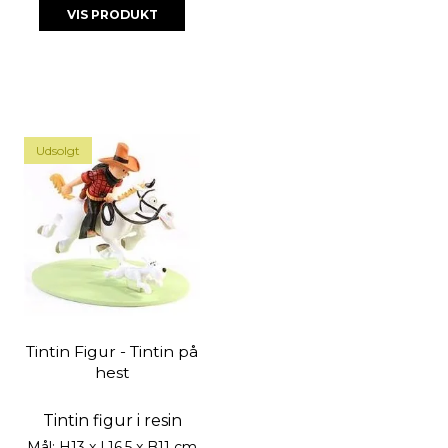
VIS PRODUKT
Udsolgt
Tintin Figur - Tintin på
hest
Tintin figur i resin
Mål: H13 x L16,5 x B11 cm