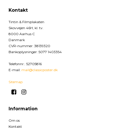
Kontakt
Tintin & Filmplakaten
Skovvejen 46H, kl. tv.
8000 Aarhus C
Danmark
CVR-nummer
:
38139320
Bankoplysninger
:
5077 1403354
Telefonnr.
:
52705816
E-mail
:
mail@classicposter.dk
Sitemap
Information
Om os
Kontakt