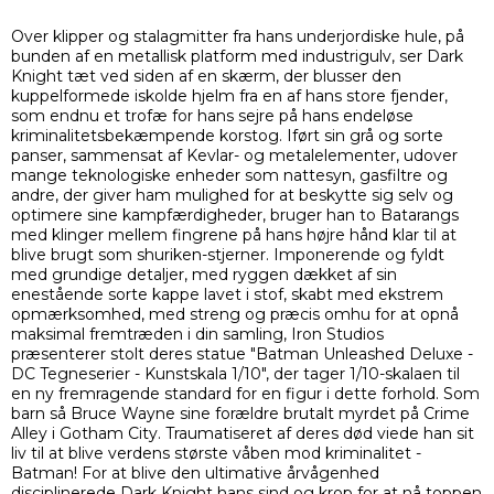
Over klipper og stalagmitter fra hans underjordiske hule, på
bunden af ​​en metallisk platform med industrigulv, ser Dark
Knight tæt ved siden af ​​en skærm, der blusser den
kuppelformede iskolde hjelm fra en af ​​hans store fjender,
som endnu et trofæ for hans sejre på hans endeløse
kriminalitetsbekæmpende korstog. Iført sin grå og sorte
panser, sammensat af Kevlar- og metalelementer, udover
mange teknologiske enheder som nattesyn, gasfiltre og
andre, der giver ham mulighed for at beskytte sig selv og
optimere sine kampfærdigheder, bruger han to Batarangs
med klinger mellem fingrene på hans højre hånd klar til at
blive brugt som shuriken-stjerner. Imponerende og fyldt
med grundige detaljer, med ryggen dækket af sin
enestående sorte kappe lavet i stof, skabt med ekstrem
opmærksomhed, med streng og præcis omhu for at opnå
maksimal fremtræden i din samling, Iron Studios
præsenterer stolt deres statue "Batman Unleashed Deluxe -
DC Tegneserier - Kunstskala 1/10", der tager 1/10-skalaen til
en ny fremragende standard for en figur i dette forhold. Som
barn så Bruce Wayne sine forældre brutalt myrdet på Crime
Alley i Gotham City. Traumatiseret af deres død viede han sit
liv til at blive verdens største våben mod kriminalitet -
Batman! For at blive den ultimative årvågenhed
disciplinerede Dark Knight hans sind og krop for at nå toppen