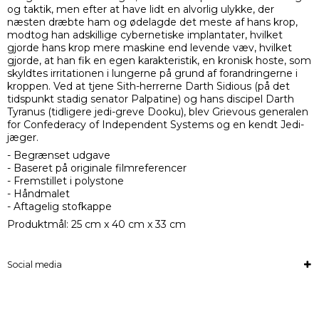
og taktik, men efter at have lidt en alvorlig ulykke, der
næsten dræbte ham og ødelagde det meste af hans krop,
modtog han adskillige cybernetiske implantater, hvilket
gjorde hans krop mere maskine end levende væv, hvilket
gjorde, at han fik en egen karakteristik, en kronisk hoste, som
skyldtes irritationen i lungerne på grund af forandringerne i
kroppen. Ved at tjene Sith-herrerne Darth Sidious (på det
tidspunkt stadig senator Palpatine) og hans discipel Darth
Tyranus (tidligere jedi-greve Dooku), blev Grievous generalen
for Confederacy of Independent Systems og en kendt Jedi-
jæger.
- Begrænset udgave
- Baseret på originale filmreferencer
- Fremstillet i polystone
- Håndmalet
- Aftagelig stofkappe
Produktmål: 25 cm x 40 cm x 33 cm
Social media