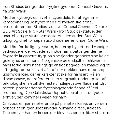
Iron Studios bringer den frygtindgydende General Grievous
fra Star Wars!
Med en cyborgkrop lavet af cyberdele, for at øge sine
kampevner og udstyret med fire mekaniske arme,
præsenterer Iron Studios stolt sin 'General Grievous Deluxe
BDS Art Scale 1/10 - Star Wars - Iron Studios'-statue, den
ubarmhjertige skurk præsenteret i den anden Star Wars-
trilogi og chef for separatist-droidehæren under Clone Wars.
Med fire forskellige lyssværd, bekæmp byttet med modige
Jedi-riddere, der vovede at møde ham, påtvinger denne
frygtede krigsherre frygt på sine fjender gennem sine kolde
gule øjne, en af hans få organiske dele, skjult af relikvier fra
hans fortid, som hans rigtige ansigt bagved. en maske og et
aftageligt betræk lavet af stof, der dækker hans robotkrop,
udsmykninger, der er karakteristiske for hans art. På en
dioramabase, der refererer til en slagmark, understøttet af
teknologiske metalliske rester, indlejret i overfladen af tørt
terræn, poserer denne frygtindgydende fjende af Jedi-
ordenen og Den Galaktiske Republik, parat til at udrydde
enhver, der kommer i vejen for ham.
Grievous er hjemmehørende på planeten Kalee, en verden
beboet af en rødhudet krybdyr-humanoid race, Kaleesh.
Tidligere var han en kriger, der blev ekspert i militær strategi