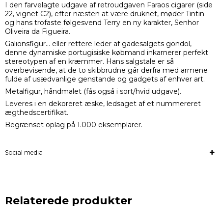
I den farvelagte udgave af retroudgaven Faraos cigarer (side
22, vignet C2), efter næsten at være druknet, møder Tintin
og hans trofaste følgesvend Terry en ny karakter, Senhor
Oliveira da Figueira.
Galionsfigur… eller rettere leder af gadesalgets gondol,
denne dynamiske portugisiske købmand inkarnerer perfekt
stereotypen af en kræmmer. Hans salgstale er så
overbevisende, at de to skibbrudne går derfra med armene
fulde af usædvanlige genstande og gadgets af enhver art.
Metalfigur, håndmalet (fås også i sort/hvid udgave).
Leveres i en dekoreret æske, ledsaget af et nummereret
ægthedscertifikat.
Begrænset oplag på 1.000 eksemplarer.
Social media
Relaterede produkter