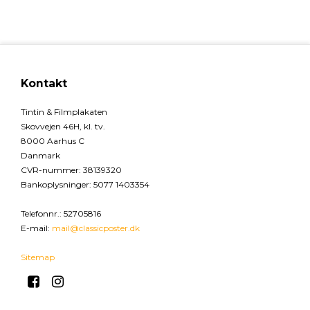
Kontakt
Tintin & Filmplakaten
Skovvejen 46H, kl. tv.
8000 Aarhus C
Danmark
CVR-nummer
:
38139320
Bankoplysninger
:
5077 1403354
Telefonnr.
:
52705816
E-mail
:
mail@classicposter.dk
Sitemap