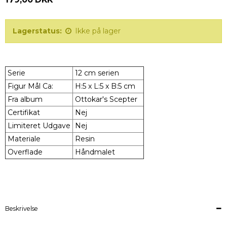
Lagerstatus:
Ikke på lager
Serie
12 cm serien
Figur Mål Ca:
H:5 x L:5 x B:5 cm
Fra album
Ottokar's Scepter
Certifikat
Nej
Limiteret Udgave
Nej
Materiale
Resin
Overflade
Håndmalet
Beskrivelse